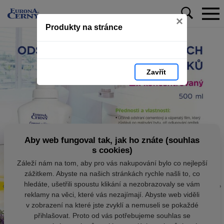
×
Produkty na stránce
Zavřít
Aby web fungoval tak, jak ho znáte (souhlas
s cookies)
Záleží nám na tom, aby pro vás nakupování bylo co nejlepší
zážitkem. Abyste na našich stránkách rychle našli to, co
hledáte, ušetřili spoustu klikání a nezobrazovaly se vám
reklamy na věci, které vás nezajímají. Abyste web viděli
v zobrazení na které jste zvyklí a nemuseli se pokaždé
přihlašovat. Proto od vás potřebujeme souhlas se