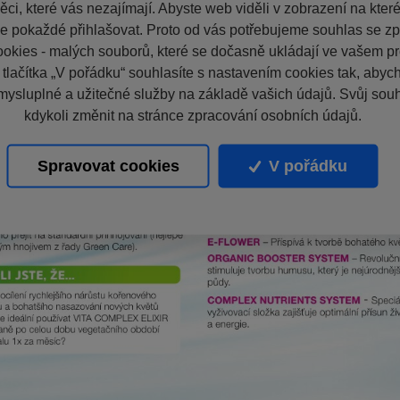
ci, které vás nezajímají. Abyste web viděli v zobrazení na které 
e pokaždé přihlašovat. Proto od vás potřebujeme souhlas se z
okies - malých souborů, které se dočasně ukládají ve vašem pro
 tlačítka „V pořádku“ souhlasíte s nastavením cookies tak, aby
mysluplné a užitečné služby na základě vašich údajů. Svůj sou
kdykoli změnit na stránce zpracování osobních údajů.
Spravovat cookies
V pořádku