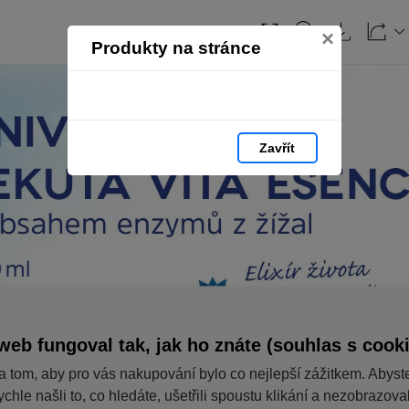
×
Produkty na stránce
Zavřít
web fungoval tak, jak ho znáte (souhlas s cook
a tom, aby pro vás nakupování bylo co nejlepší zážitkem. Abyst
ychle našli to, co hledáte, ušetřili spoustu klikání a nezobrazov