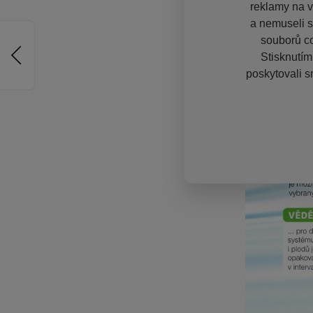
reklamy na vě
a nemuseli s
souborů co
Stisknutím
poskytovali s