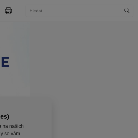
ies)
e na našich
aly se vám