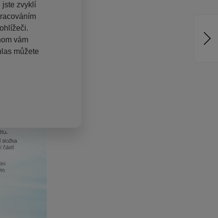
jste zvyklí
pracováním
hlížeči.
chom vám
hlas můžete