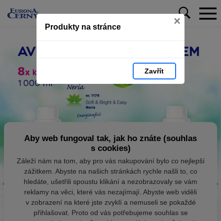
×
Produkty na stránce
Zavřít
Aby web fungoval tak, jak ho znáte (souhlas
s cookies)
Záleží nám na tom, aby pro vás nakupování bylo co nejlepší
zážitkem. Abyste na našich stránkách rychle našli to, co
hledáte, ušetřili spoustu klikání a nezobrazovaly se vám
reklamy na věci, které vás nezajímají. Abyste web viděli
v zobrazení na které jste zvyklí a nemuseli se pokaždé
přihlašovat. Proto od vás potřebujeme souhlas se