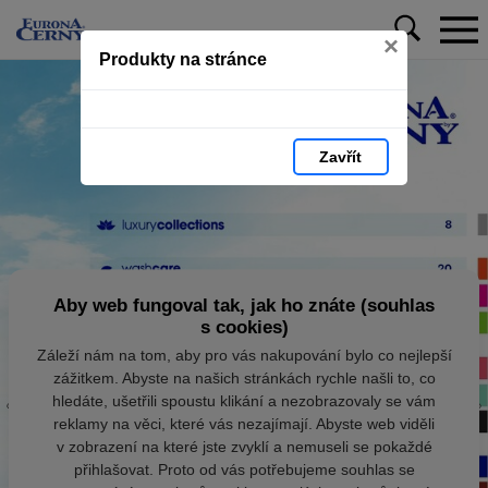
×
Produkty na stránce
Zavřít
Aby web fungoval tak, jak ho znáte (souhlas
s cookies)
Záleží nám na tom, aby pro vás nakupování bylo co nejlepší
zážitkem. Abyste na našich stránkách rychle našli to, co
hledáte, ušetřili spoustu klikání a nezobrazovaly se vám
reklamy na věci, které vás nezajímají. Abyste web viděli
v zobrazení na které jste zvyklí a nemuseli se pokaždé
přihlašovat. Proto od vás potřebujeme souhlas se