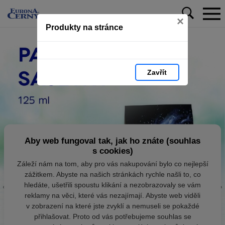
×
Produkty na stránce
Zavřít
Aby web fungoval tak, jak ho znáte (souhlas
s cookies)
Záleží nám na tom, aby pro vás nakupování bylo co nejlepší
zážitkem. Abyste na našich stránkách rychle našli to, co
hledáte, ušetřili spoustu klikání a nezobrazovaly se vám
reklamy na věci, které vás nezajímají. Abyste web viděli
v zobrazení na které jste zvyklí a nemuseli se pokaždé
přihlašovat. Proto od vás potřebujeme souhlas se