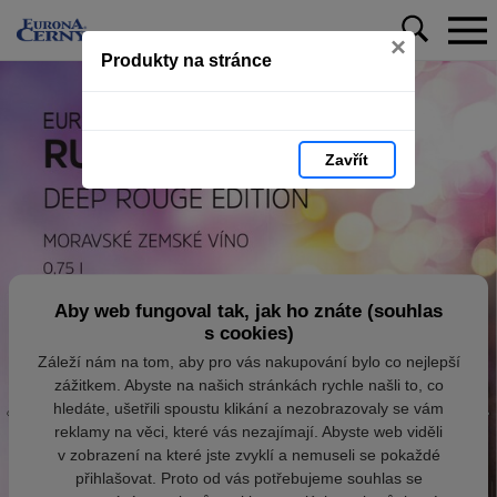
×
Produkty na stránce
Zavřít
Aby web fungoval tak, jak ho znáte (souhlas
s cookies)
Záleží nám na tom, aby pro vás nakupování bylo co nejlepší
zážitkem. Abyste na našich stránkách rychle našli to, co
hledáte, ušetřili spoustu klikání a nezobrazovaly se vám
reklamy na věci, které vás nezajímají. Abyste web viděli
v zobrazení na které jste zvyklí a nemuseli se pokaždé
přihlašovat. Proto od vás potřebujeme souhlas se