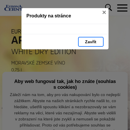
×
Produkty na stránce
Zavřít
Aby web fungoval tak, jak ho znáte (souhlas
s cookies)
Záleží nám na tom, aby pro vás nakupování bylo co nejlepší
zážitkem. Abyste na našich stránkách rychle našli to, co
hledáte, ušetřili spoustu klikání a nezobrazovaly se vám
reklamy na věci, které vás nezajímají. Abyste web viděli
v zobrazení na které jste zvyklí a nemuseli se pokaždé
přihlašovat. Proto od vás potřebujeme souhlas se