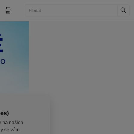
ies)
e na našich
aly se vám