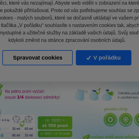
ci, které vás nezajímají. Abyste web viděli v zobrazení na které 
e pokaždé přihlašovat. Proto od vás potřebujeme souhlas se z
okies - malých souborů, které se dočasně ukládají ve vašem pro
 tlačítka „V pořádku“ souhlasíte s nastavením cookies tak, aby
mysluplné a užitečné služby na základě vašich údajů. Svůj sou
kdykoli změnit na stránce zpracování osobních údajů.
Spravovat cookies
V pořádku