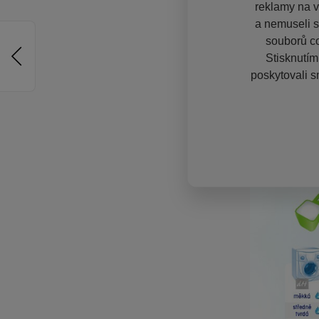
reklamy na vě
a nemuseli s
souborů co
Stisknutím
poskytovali s