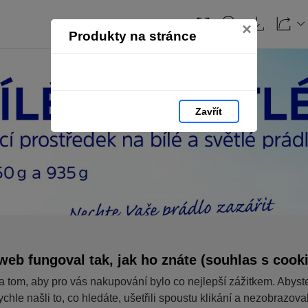
×
Produkty na stránce
Zavřít
web fungoval tak, jak ho znáte (souhlas s cook
a tom, aby pro vás nakupování bylo co nejlepší zážitkem. Abyst
ychle našli to, co hledáte, ušetřili spoustu klikání a nezobrazov