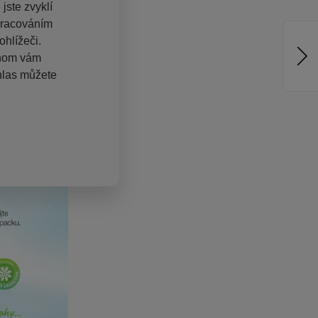
jste zvyklí
pracováním
hlížeči.
chom vám
hlas můžete