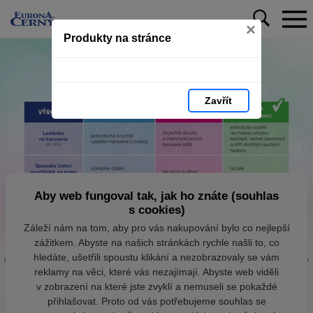
×
Produkty na stránce
Zavřít
Aby web fungoval tak, jak ho znáte (souhlas
s cookies)
Záleží nám na tom, aby pro vás nakupování bylo co nejlepší
zážitkem. Abyste na našich stránkách rychle našli to, co
hledáte, ušetřili spoustu klikání a nezobrazovaly se vám
reklamy na věci, které vás nezajímají. Abyste web viděli
v zobrazení na které jste zvyklí a nemuseli se pokaždé
přihlašovat. Proto od vás potřebujeme souhlas se