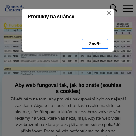
×
Produkty na stránce
Zavřít
Aby web fungoval tak, jak ho znáte (souhlas
s cookies)
Záleží nám na tom, aby pro vás nakupování bylo co nejlepší
zážitkem. Abyste na našich stránkách rychle našli to, co
hledáte, ušetřili spoustu klikání a nezobrazovaly se vám
reklamy na věci, které vás nezajímají. Abyste web viděli
v zobrazení na které jste zvyklí a nemuseli se pokaždé
přihlašovat. Proto od vás potřebujeme souhlas se