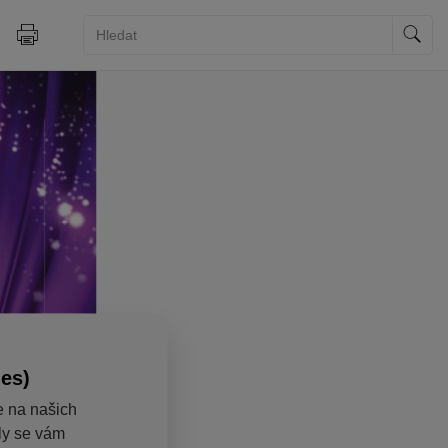
ies)
e na našich
aly se vám