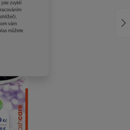
jste zvyklí
pracováním
hlížeči.
chom vám
hlas můžete