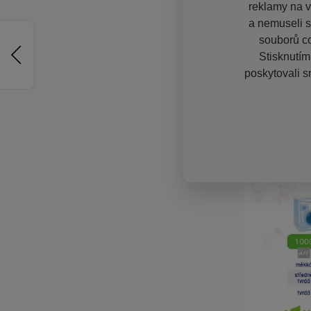
reklamy na vě
a nemuseli s
souborů co
Stisknutím
poskytovali s