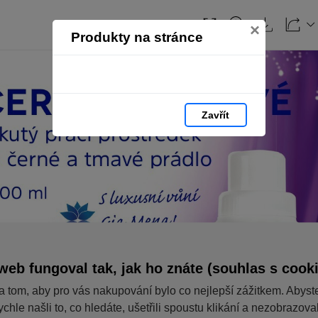
×
Produkty na stránce
Zavřít
web fungoval tak, jak ho znáte (souhlas s cook
a tom, aby pro vás nakupování bylo co nejlepší zážitkem. Abyst
ychle našli to, co hledáte, ušetřili spoustu klikání a nezobrazov