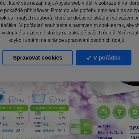
ci, které vás nezajímají. Abyste web viděli v zobrazení na které 
e pokaždé přihlašovat. Proto od vás potřebujeme souhlas se z
okies - malých souborů, které se dočasně ukládají ve vašem pro
 tlačítka „V pořádku“ souhlasíte s nastavením cookies tak, aby
mysluplné a užitečné služby na základě vašich údajů. Svůj sou
kdykoli změnit na stránce zpracování osobních údajů.
Spravovat cookies
V pořádku