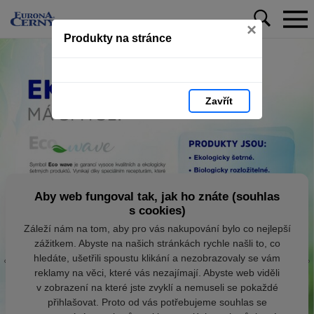
×
Produkty na stránce
Zavřít
Aby web fungoval tak, jak ho znáte (souhlas
s cookies)
Záleží nám na tom, aby pro vás nakupování bylo co nejlepší
zážitkem. Abyste na našich stránkách rychle našli to, co
hledáte, ušetřili spoustu klikání a nezobrazovaly se vám
reklamy na věci, které vás nezajímají. Abyste web viděli
v zobrazení na které jste zvyklí a nemuseli se pokaždé
přihlašovat. Proto od vás potřebujeme souhlas se