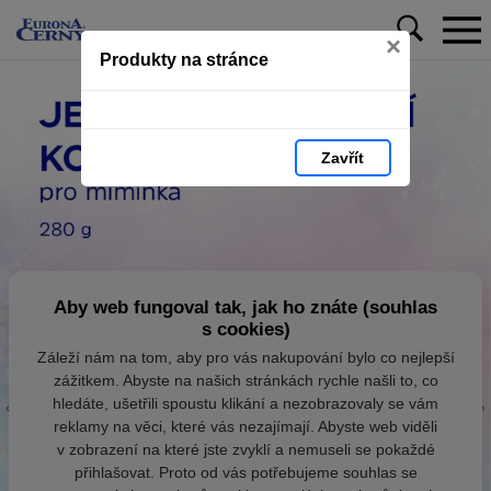
×
Produkty na stránce
Zavřít
Aby web fungoval tak, jak ho znáte (souhlas
s cookies)
Záleží nám na tom, aby pro vás nakupování bylo co nejlepší
zážitkem. Abyste na našich stránkách rychle našli to, co
hledáte, ušetřili spoustu klikání a nezobrazovaly se vám
reklamy na věci, které vás nezajímají. Abyste web viděli
v zobrazení na které jste zvyklí a nemuseli se pokaždé
přihlašovat. Proto od vás potřebujeme souhlas se