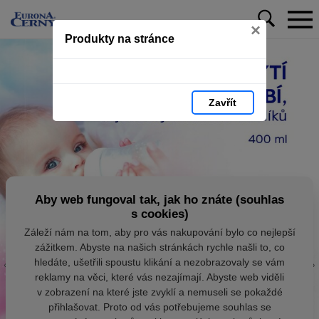
×
Produkty na stránce
Zavřít
Aby web fungoval tak, jak ho znáte (souhlas
s cookies)
Záleží nám na tom, aby pro vás nakupování bylo co nejlepší
zážitkem. Abyste na našich stránkách rychle našli to, co
hledáte, ušetřili spoustu klikání a nezobrazovaly se vám
reklamy na věci, které vás nezajímají. Abyste web viděli
v zobrazení na které jste zvyklí a nemuseli se pokaždé
přihlašovat. Proto od vás potřebujeme souhlas se