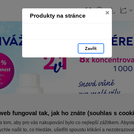
×
Produkty na stránce
Zavřít
web fungoval tak, jak ho znáte (souhlas s cook
a tom, aby pro vás nakupování bylo co nejlepší zážitkem. Abyst
ychle našli to, co hledáte, ušetřili spoustu klikání a nezobrazov