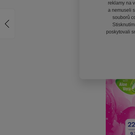
reklamy na vě
a nemuseli s
souborů co
Stisknutím
poskytovali s