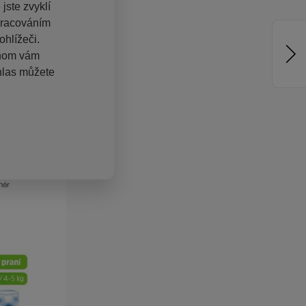
jste zvyklí
pracováním
hlížeči.
chom vám
hlas můžete