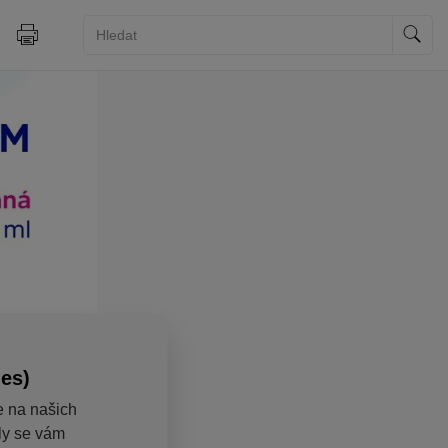
ies)
e na našich
aly se vám