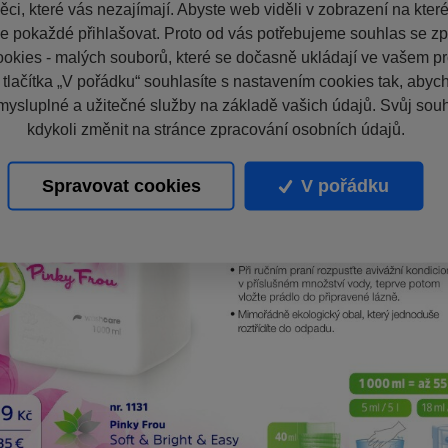
ci, které vás nezajímají. Abyste web viděli v zobrazení na které 
e pokaždé přihlašovat. Proto od vás potřebujeme souhlas se z
okies - malých souborů, které se dočasně ukládají ve vašem pro
 tlačítka „V pořádku“ souhlasíte s nastavením cookies tak, aby
mysluplné a užitečné služby na základě vašich údajů. Svůj sou
kdykoli změnit na stránce zpracování osobních údajů.
Spravovat cookies
V pořádku