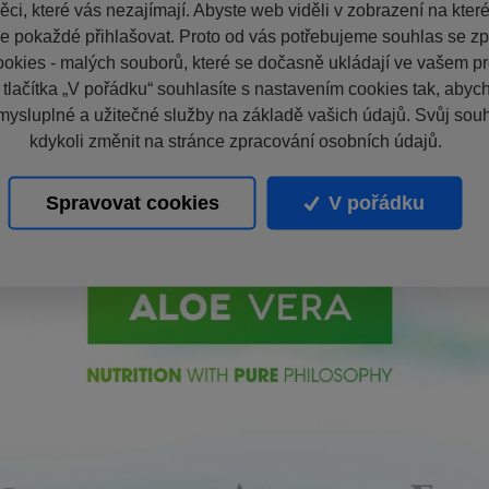
ci, které vás nezajímají. Abyste web viděli v zobrazení na které 
e pokaždé přihlašovat. Proto od vás potřebujeme souhlas se z
okies - malých souborů, které se dočasně ukládají ve vašem pro
 tlačítka „V pořádku“ souhlasíte s nastavením cookies tak, aby
mysluplné a užitečné služby na základě vašich údajů. Svůj sou
kdykoli změnit na stránce zpracování osobních údajů.
Spravovat cookies
V pořádku