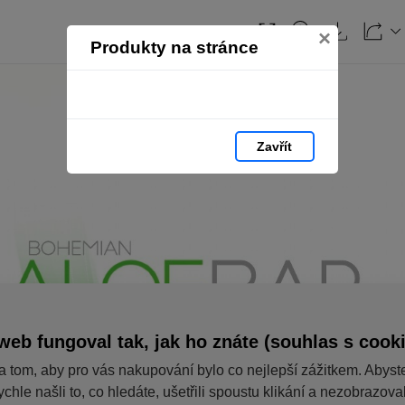
×
Produkty na stránce
Zavřít
web fungoval tak, jak ho znáte (souhlas s cook
a tom, aby pro vás nakupování bylo co nejlepší zážitkem. Abyst
ychle našli to, co hledáte, ušetřili spoustu klikání a nezobrazov