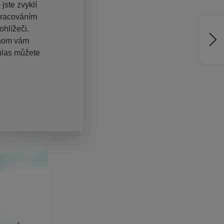
jste zvyklí
pracováním
hlížeči.
chom vám
hlas můžete