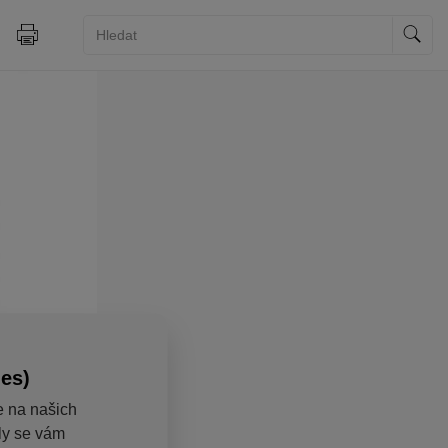
ies)
e na našich
aly se vám