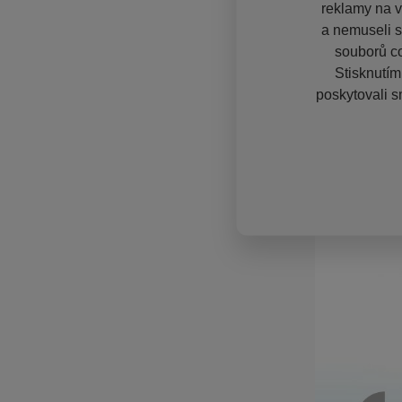
reklamy na vě
a nemuseli s
souborů co
Stisknutím
poskytovali s