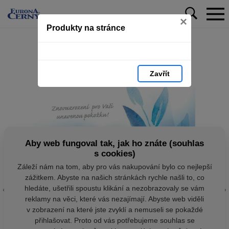
×
Produkty na stránce
Zavřít
Aby web fungoval tak, jak ho znáte (souhlas
s cookies)
Záleží nám na tom, aby pro vás nakupování bylo co nejlepší
zážitkem. Abyste na našich stránkách rychle našli to, co
hledáte, ušetřili spoustu klikání a nezobrazovaly se vám
reklamy na věci, které vás nezajímají. Abyste web viděli
v zobrazení na které jste zvyklí a nemuseli se pokaždé
přihlašovat. Proto od vás potřebujeme souhlas se