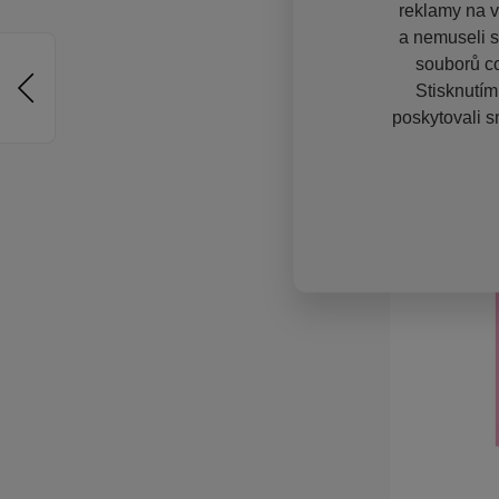
reklamy na vě
a nemuseli s
souborů co
Stisknutím
poskytovali s