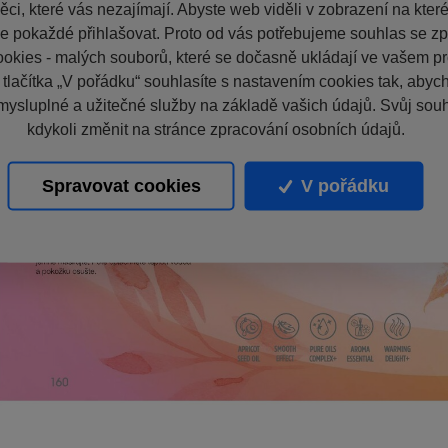
ci, které vás nezajímají. Abyste web viděli v zobrazení na které 
e pokaždé přihlašovat. Proto od vás potřebujeme souhlas se z
okies - malých souborů, které se dočasně ukládají ve vašem pro
 tlačítka „V pořádku“ souhlasíte s nastavením cookies tak, aby
mysluplné a užitečné služby na základě vašich údajů. Svůj sou
kdykoli změnit na stránce zpracování osobních údajů.
Spravovat cookies
V pořádku