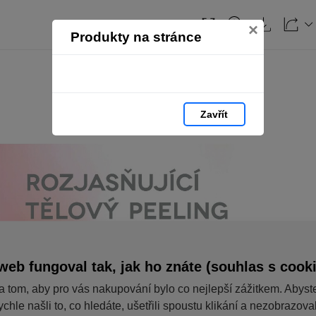
×
Produkty na stránce
Zavřít
web fungoval tak, jak ho znáte (souhlas s cook
a tom, aby pro vás nakupování bylo co nejlepší zážitkem. Abyst
ychle našli to, co hledáte, ušetřili spoustu klikání a nezobrazov