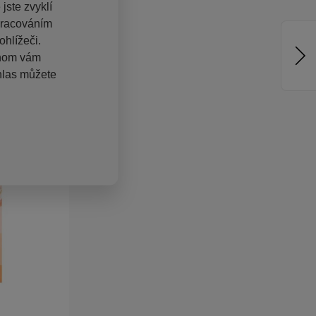
jste zvyklí
pracováním
hlížeči.
chom vám
hlas můžete