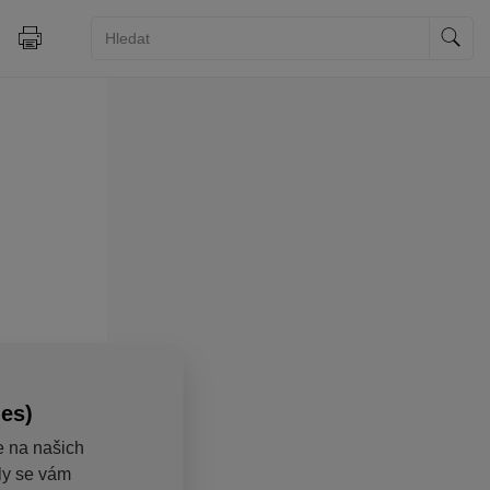
ies)
e na našich
aly se vám