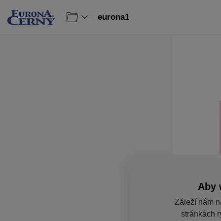
eurona1
Aby 
Záleží nám n
stránkách r