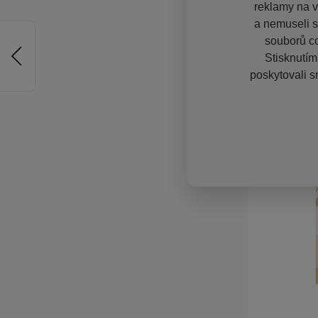
reklamy na vě
a nemuseli s
souborů co
Stisknutím
poskytovali s