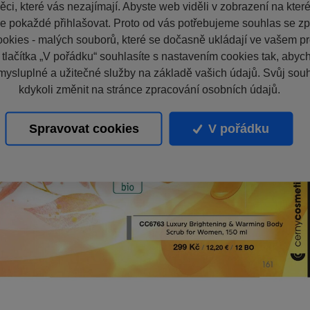
ci, které vás nezajímají. Abyste web viděli v zobrazení na které 
e pokaždé přihlašovat. Proto od vás potřebujeme souhlas se z
okies - malých souborů, které se dočasně ukládají ve vašem pro
 tlačítka „V pořádku“ souhlasíte s nastavením cookies tak, aby
mysluplné a užitečné služby na základě vašich údajů. Svůj sou
kdykoli změnit na stránce zpracování osobních údajů.
Spravovat cookies
V pořádku