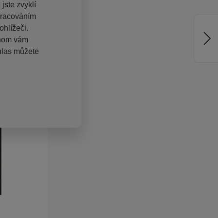
jste zvyklí
pracováním
hlížeči.
chom vám
hlas můžete