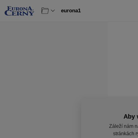
eurona1
Aby 
Záleží nám n
stránkách r