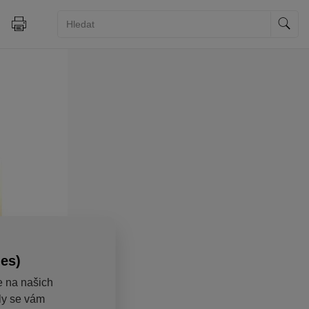
ies)
e na našich
aly se vám