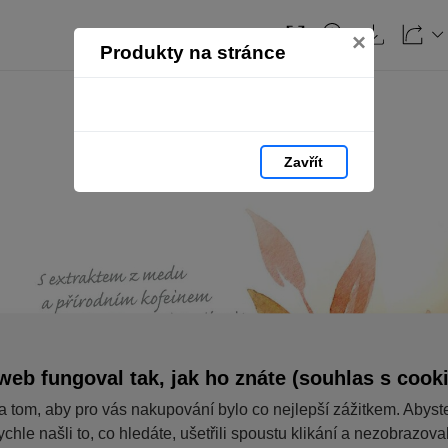
×
Produkty na stránce
Zavřít
web fungoval tak, jak ho znáte (souhlas s cook
a tom, aby pro vás nakupování bylo co nejlepší zážitkem. Abyst
ychle našli to, co hledáte, ušetřili spoustu klikání a nezobrazov