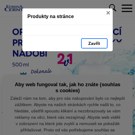
×
Produkty na stránce
Zavřít
Aby web fungoval tak, jak ho znáte (souhlas
s cookies)
Záleží nám na tom, aby pro vás nakupování bylo co nejlepší
zážitkem. Abyste na našich stránkách rychle našli to, co
hledáte, ušetřili spoustu klikání a nezobrazovaly se vám
reklamy na věci, které vás nezajímají. Abyste web viděli
v zobrazení na které jste zvyklí a nemuseli se pokaždé
přihlašovat. Proto od vás potřebujeme souhlas se