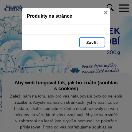
×
Produkty na stránce
Zavřít
Aby web fungoval tak, jak ho znáte (souhlas
s cookies)
Záleží nám na tom, aby pro vás nakupování bylo co nejlepší
zážitkem. Abyste na našich stránkách rychle našli to, co
hledáte, ušetřili spoustu klikání a nezobrazovaly se vám
reklamy na věci, které vás nezajímají. Abyste web viděli
v zobrazení na které jste zvyklí a nemuseli se pokaždé
přihlašovat. Proto od vás potřebujeme souhlas se